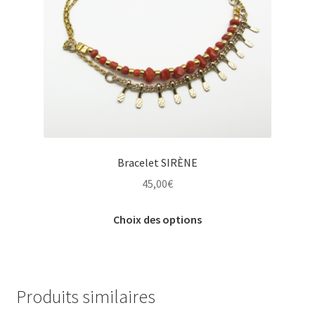
Bracelet SIRÈNE
45,00
€
Ce
Choix des options
produit
a
plusieurs
variations.
Produits similaires
Les