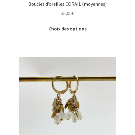
Boucles d’oreilles CORAIL (moyennes)
35,00
€
Ce
Choix des options
produit
a
plusieurs
variations.
Les
options
peuvent
être
choisies
sur
la
page
du
produit