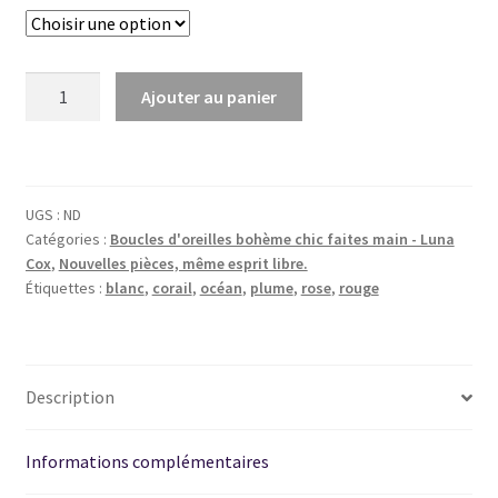
quantité
Ajouter au panier
de
Boucles
d'oreilles
plume
UGS :
ND
de
Catégories :
Boucles d'oreilles bohème chic faites main - Luna
CORAIL
Cox
,
Nouvelles pièces, même esprit libre.
Étiquettes :
blanc
,
corail
,
océan
,
plume
,
rose
,
rouge
Description
Informations complémentaires