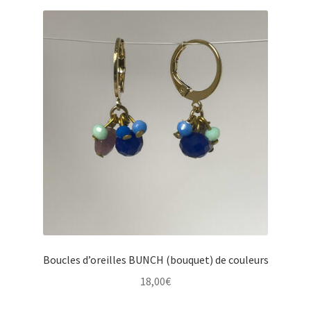
options
peuvent
être
choisies
sur
la
page
du
produit
Boucles d’oreilles BUNCH (bouquet) de couleurs
18,00
€
Ce