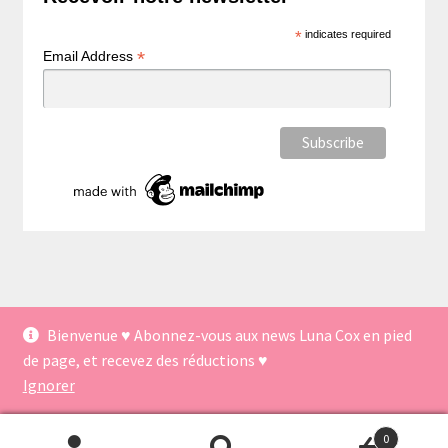
*
indicates required
*
Email Address
Bienvenue ♥ Abonnez-vous aux news Luna Cox en pied
© Créations Luna Cox 2026
de page, et recevez des réductions ♥
Politique de confidentialité
Built with WooCommerce
.
Ignorer
0