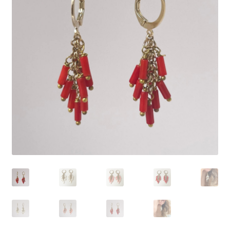
Bagues
Carte cadeau
ARCHIVE
La marque
Points de vente
Mon Compte
Panier