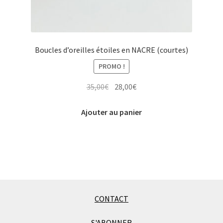
Boucles d’oreilles étoiles en NACRE (courtes)
PROMO !
Le
Le
35,00
€
28,00
€
prix
prix
initial
actuel
Ajouter au panier
était :
est :
35,00€.
28,00€.
CONTACT
S'ABONNER