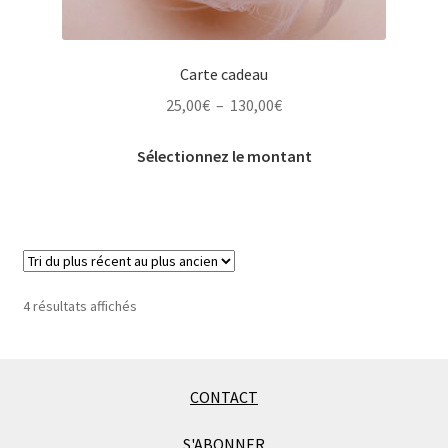
Carte cadeau
Plage
25,00
€
–
130,00
€
de
Ce
prix :
Sélectionnez le montant
produit
25,00€
a
à
plusieurs
130,00€
variations.
Les
options
Trié
4 résultats affichés
peuvent
du
être
plus
choisies
récent
au
sur
CONTACT
plus
la
ancien
S'ABONNER
page