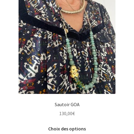
Sautoir GOA
130,00
€
Ce
Choix des options
produit