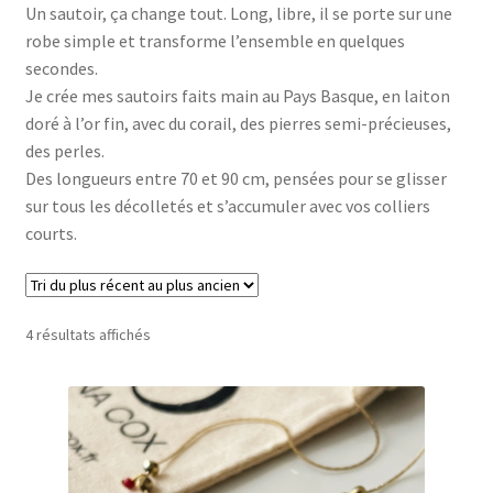
Un sautoir, ça change tout. Long, libre, il se porte sur une
Bagues
robe simple et transforme l’ensemble en quelques
secondes.
Carte cadeau
Je crée mes sautoirs faits main au Pays Basque, en laiton
doré à l’or fin, avec du corail, des pierres semi-précieuses,
ARCHIVE
des perles.
Des longueurs entre 70 et 90 cm, pensées pour se glisser
La marque
sur tous les décolletés et s’accumuler avec vos colliers
courts.
Points de vente
Mon Compte
Trié
4 résultats affichés
du
Panier
plus
récent
au
plus
ancien