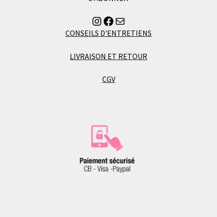
du
Instagram
Facebook
Envoyer un mail à Florence
produit
CONSEILS D'ENTRETIENS
LIVRAISON ET RETOUR
CGV