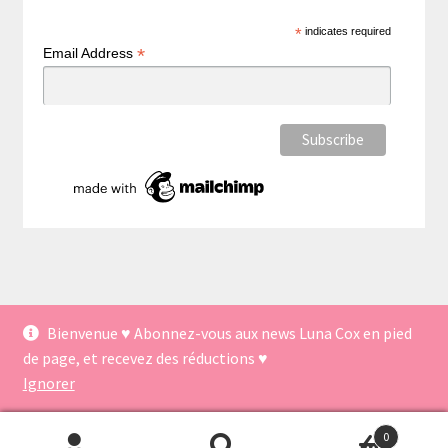
*
indicates required
*
Email Address
Bienvenue ♥ Abonnez-vous aux news Luna Cox en pied
© Créations Luna Cox 2026
de page, et recevez des réductions ♥
Politique de confidentialité
Built with WooCommerce
.
Ignorer
0