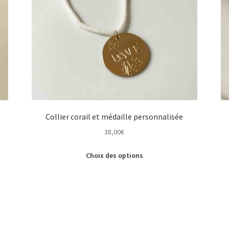
Collier corail et médaille personnalisée
38,00
€
Ce
Choix des options
produit
a
plusieurs
variations.
Les
options