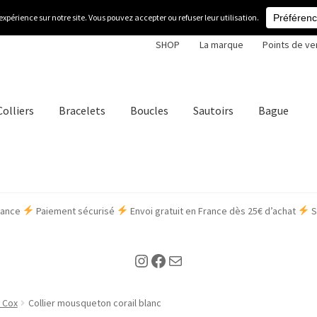
SHOP
La marque
Points de ve
Colliers
Bracelets
Boucles
Sautoirs
Bague
France
Paiement sécurisé
Envoi gratuit en France dès 25€ d’achat
S
Instagram
Facebook
Envoyer un mail à Florence
a Cox
Collier mousqueton corail blanc