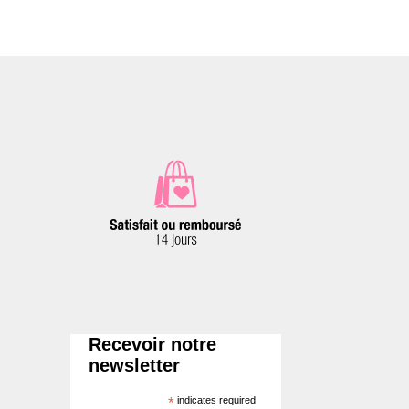
options
peuvent
être
choisies
sur
la
page
du
produit
Recevoir notre
newsletter
*
indicates required