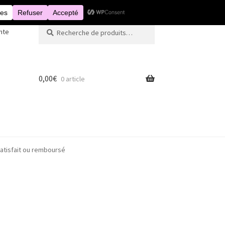
Recherche
Recherche
nte
pour :
0,00
€
0 article
atisfait ou remboursé