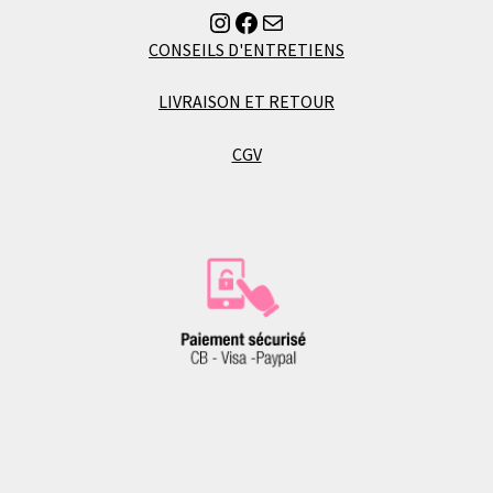
Instagram
Facebook
Envoyer un mail à Florence
produit
CONSEILS D'ENTRETIENS
LIVRAISON ET RETOUR
CGV