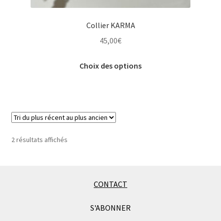
Collier KARMA
45,00
€
Ce
Choix des options
produit
a
plusieurs
variations.
Les
options
Trié
2 résultats affichés
peuvent
du
être
plus
choisies
récent
au
sur
CONTACT
plus
la
ancien
S'ABONNER
page
du