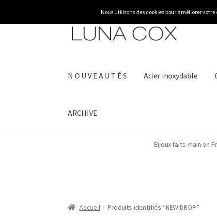
Aller
Aller
à
au
la
contenu
navigation
N O U V E A U T É S
Acier inoxydable
ARCHIVE
Bijoux faits-main en 
Accueil
Produits identifiés “NEW DROP”