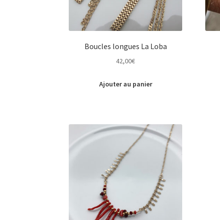
page
du
produit
Boucles longues La Loba
42,00
€
Ajouter au panier