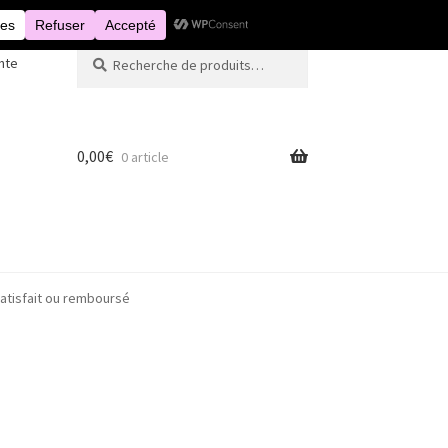
Recherche
Recherche
nte
pour :
0,00
€
0 article
atisfait ou remboursé