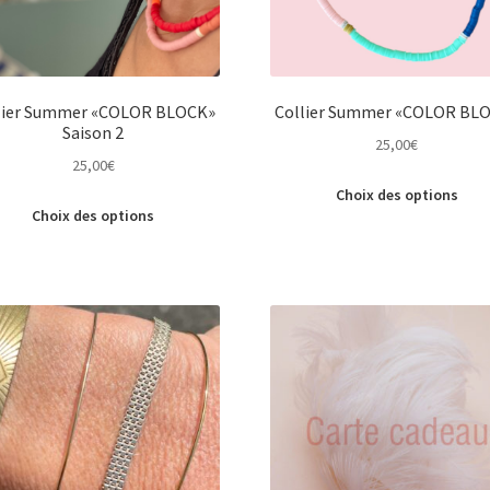
lier Summer «COLOR BLOCK»
Collier Summer «COLOR BL
Saison 2
25,00
€
25,00
€
C
Choix des options
Ce
p
Choix des options
produit
a
a
p
plusieurs
v
variations.
L
Les
o
options
p
peuvent
ê
être
c
choisies
s
sur
la
la
p