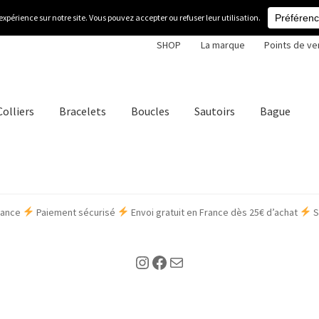
SHOP
La marque
Points de ve
Colliers
Bracelets
Boucles
Sautoirs
Bague
France
Paiement sécurisé
Envoi gratuit en France dès 25€ d’achat
S
Instagram
Facebook
Envoyer un mail à Florence