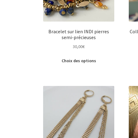
Bracelet sur lien INDI pierres
Col
semi-précieuses
30,00
€
Ce
Choix des options
produit
a
plusieurs
variations.
Les
options
peuvent
être
choisies
sur
la