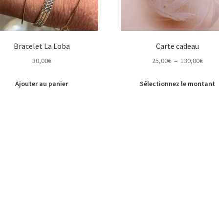
page
d
du
p
produit
Bracelet La Loba
Carte cadeau
Plage
30,00
€
25,00
€
–
130,00
€
de
prix :
Ajouter au panier
Sélectionnez le montant
25,00
à
130,0